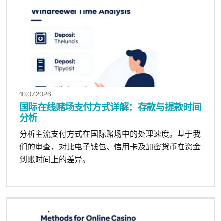
10.07.2026
国际在线赌场支付方式详解：存款与提款时间
分析
分析主流支付方式在国际赌场中的处理速度。基于我
们的审查，对比电子钱包、信用卡及加密货币在资金
到账时间上的差异。