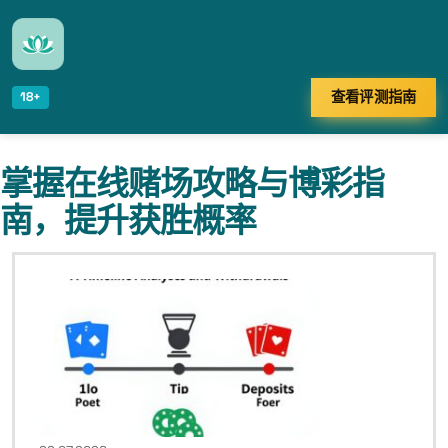
查看评测指南
18+
掌握在线赌场攻略与博彩指
南，提升获胜概率