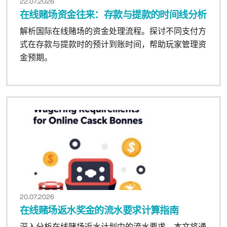
22.07.2026
在线赌场资金往来：存款与提款的时间线分析
解析国际在线赌场的资金处理流程。探讨不同支付方
式在存款与提款时的预计到账时间，帮助玩家管理资
金预期。
20.07.2026
在线赌场返水奖金的流水要求计算指南
深入分析在线赌场返水计划中的流水要求。本文将通