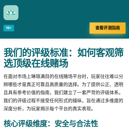
查看评测指南
18+
我们的评级标准：如何客观筛
选顶级在线赌场
在面对市场上琳琅满目的在线赌场平台时，玩家往往难以分
辨哪些才是真正可靠且高质量的选择。为了提供公正、透明
且具有参考价值的指南，我们建立了一套严苛的评级体系。
我们的评级过程不接受任何形式的操纵，旨在通过多维度的
深度分析，为玩家揭示每个平台的真实表现。
核心评级维度：安全与合法性