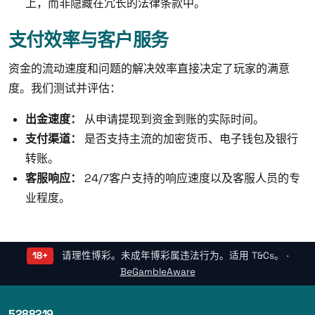
上，而非隐藏在冗长的法律条款中。
支付效率与客户服务
资金的流动速度和问题的解决效率直接决定了玩家的满意
度。我们测试并评估：
出金速度：
从申请提现到资金到账的实际时间。
支付渠道：
是否支持主流的加密货币、电子钱包及银行
转账。
客服响应：
24/7客户支持的响应速度以及客服人员的专
业程度。
18+
请理性博彩。未成年博彩属违法行为。适用 T&Cs。 ·
BeGambleAware
5288219