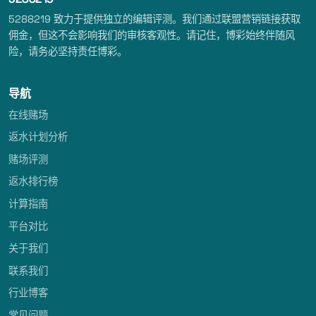
5288219 致力于提供独立的编辑评测。我们通过联盟营销链接获取
佣金，但这不会影响我们的审核客观性。请记住，博彩始终伴随风
险，请务必坚持责任博彩。
导航
在线赌场
返水计划分析
赌场评测
返水排行榜
计算指南
平台对比
关于我们
联系我们
行业博客
常见问题