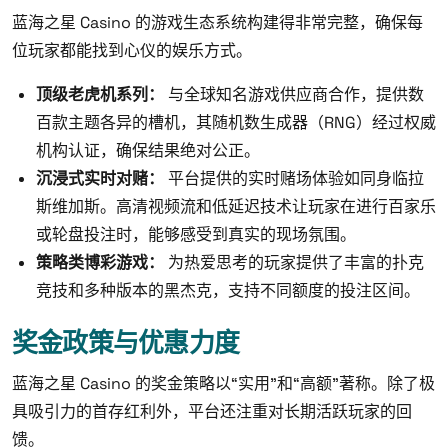
蓝海之星 Casino 的游戏生态系统构建得非常完整，确保每
位玩家都能找到心仪的娱乐方式。
顶级老虎机系列：
与全球知名游戏供应商合作，提供数
百款主题各异的槽机，其随机数生成器（RNG）经过权威
机构认证，确保结果绝对公正。
沉浸式实时对赌：
平台提供的实时赌场体验如同身临拉
斯维加斯。高清视频流和低延迟技术让玩家在进行百家乐
或轮盘投注时，能够感受到真实的现场氛围。
策略类博彩游戏：
为热爱思考的玩家提供了丰富的扑克
竞技和多种版本的黑杰克，支持不同额度的投注区间。
奖金政策与优惠力度
蓝海之星 Casino 的奖金策略以“实用”和“高额”著称。除了极
具吸引力的首存红利外，平台还注重对长期活跃玩家的回
馈。